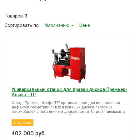
Товаров:
3
Сортировать по:
Умолчанию
Цене
Универсальный станок для правки дисков Премьер-
Альфа - ТР
Стенд "Премьер-Альфа-ТР" предназначен для исправления
дефектов геометрии литых и кованых дисков легковых
автомобилей с посадочным диаметром от 10 до 24 дюймов, а
также восстановления полки и бортовых закраин штампованых
дисков легковых автомобилей с посадочным диаметром от 13
Под заказ
до 16 дюймов, включая диски автомобилей семейства
"Газель".
402 000
руб.