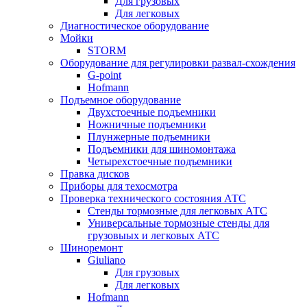
Для грузовых
Для легковых
Диагностическое оборудование
Мойки
STORM
Оборудование для регулировки развал-схождения
G-point
Hofmann
Подъемное оборудование
Двухстоечные подъемники
Ножничные подъемники
Плунжерные подъемники
Подъемники для шиномонтажа
Четырехстоечные подъемники
Правка дисков
Приборы для техосмотра
Проверка технического состояния АТС
Стенды тормозные для легковых АТС
Универсальные тормозные стенды для
грузовыых и легковых АТС
Шиноремонт
Giuliano
Для грузовых
Для легковых
Hofmann