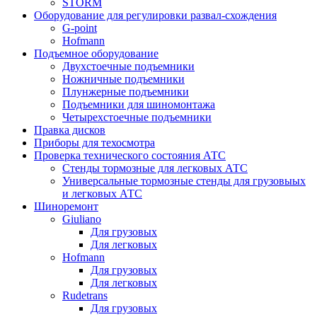
STORM
Оборудование для регулировки развал-схождения
G-point
Hofmann
Подъемное оборудование
Двухстоечные подъемники
Ножничные подъемники
Плунжерные подъемники
Подъемники для шиномонтажа
Четырехстоечные подъемники
Правка дисков
Приборы для техосмотра
Проверка технического состояния АТС
Стенды тормозные для легковых АТС
Универсальные тормозные стенды для грузовыых
и легковых АТС
Шиноремонт
Giuliano
Для грузовых
Для легковых
Hofmann
Для грузовых
Для легковых
Rudetrans
Для грузовых