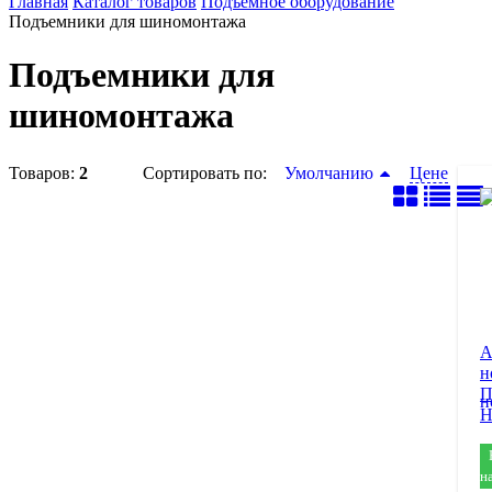
Главная
Каталог товаров
Подъемное оборудование
Подъемники для шиномонтажа
Подъемники для
шиномонтажа
Товаров:
2
Сортировать по:
Умолчанию
Цене
А
н
П
н