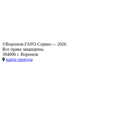
©Воронеж-ГАРО-Сервис— 2026
Все права защищены.
394006 г. Воронеж
карта проезда
Обратный звонок
Представьтесь, мы вам перезвоним.
Вы заполнили не все обязательные поля
Спасибо! Ваша заявка принята!
Ваше имя:
*
Телефон:
*
*
- обязательные поля
Отправить