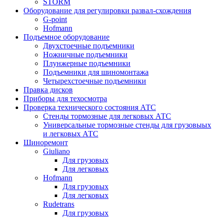
STORM
Оборудование для регулировки развал-схождения
G-point
Hofmann
Подъемное оборудование
Двухстоечные подъемники
Ножничные подъемники
Плунжерные подъемники
Подъемники для шиномонтажа
Четырехстоечные подъемники
Правка дисков
Приборы для техосмотра
Проверка технического состояния АТС
Стенды тормозные для легковых АТС
Универсальные тормозные стенды для грузовыых
и легковых АТС
Шиноремонт
Giuliano
Для грузовых
Для легковых
Hofmann
Для грузовых
Для легковых
Rudetrans
Для грузовых