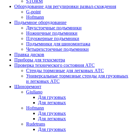
STORM
Оборудование для регулировки развал-схождения
G-point
Hofmann
Подъемное оборудование
Двухстоечные подъемники
Ножничные подъемники
Плунжерные подъемники
Подъемники для шиномонтажа
Четырехстоечные подъемники
Правка дисков
Приборы для техосмотра
Проверка технического состояния АТС
Стенды тормозные для легковых АТС
Универсальные тормозные стенды для грузовыых
и легковых АТС
Шиноремонт
Giuliano
Для грузовых
Для легковых
Hofmann
Для грузовых
Для легковых
Rudetrans
Для грузовых