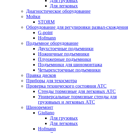
Для грузовых
Для легковых
Диагностическое оборудование
Мойки
STORM
Оборудование для регулировки развал-схождения
G-point
Hofmann
Подъемное оборудование
Двухстоечные подъемники
Ножничные подъемники
Плунжерные подъемники
Подъемники для шиномонтажа
Четырехстоечные подъемники
Правка дисков
Приборы для техосмотра
Проверка технического состояния АТС
Стенды тормозные для легковых АТС
Универсальные тормозные стенды для
грузовыых и легковых АТС
Шиноремонт
Giuliano
Для грузовых
Для легковых
Hofmann