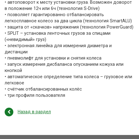
• автоповорот к месту установки груза. Возможен доворот
в положение 12ч или 6ч (технология S-Drive)
• позволяет гарантированно отбалансировать
легкосплавное колесо за два цикла (технология SmartALU)
• защита от «скачков» напряжения (технология PowerGuard)
• SPLIT – установка ленточных грузов за спицами
(«невидимый» груз)
• электронная линейка для измерения диаметра и
дистанции
• пневмолифт для установки и снятия колеса
• запуск измерения дисбаланса опусканием кожуха или
кнопкой
• автоматическое определение типа колеса – грузовое или
легковое
• счётчик отбалансированных колёс
• три профиля пользователя
Назад в раздел